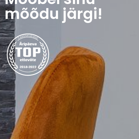
mõõdu järgi!