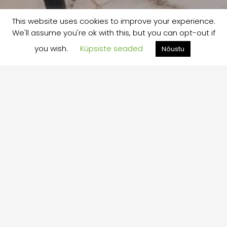
This website uses cookies to improve your experience.
We'll assume you're ok with this, but you can opt-out if
you wish.
Küpsiste seaded
Nõustu
DISAIN & PROJEKTEERIMINE
Eritellimusmööbel sinu
ruumidesse
Kogu Velma toodang on erinev,
projekteeritud ja disainitud sobima
kliendi ruumidesse.