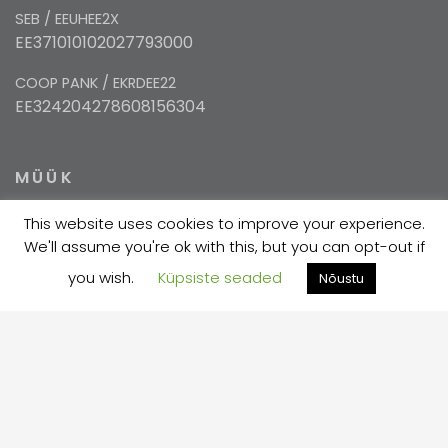
SEB / EEUHEE2X
EE371010102027793000
COOP PANK / EKRDEE22
EE324204278608156304
MÜÜK
This website uses cookies to improve your experience.
+372 5354 1447
We'll assume you're ok with this, but you can opt-out if
sales@velma.ee
you wish.
Küpsiste seaded
Nõustu
TOOTMINE
+372 730 7733
velma@velma.ee
Estakaadi tn 4, Vahi alevik, Tartu vald, Tartu