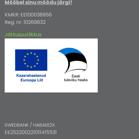
Mööbel sinu mõõdu järgi!
KMKR: EE100038956
Reg. nr. 10269832
Jätkusuutlikkus
SWEDBANK / HABAEE2X
EE252200221011415531