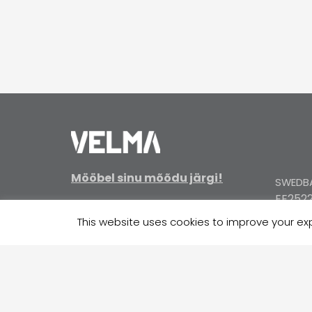
Mööbel sinu mõõdu järgi!
SWEDBA
EE2522
KMKR: EE100038956
Reg. nr. 10269832
This website uses cookies to improve your expe
SEB / E
EE3710
Jätkusuutlikkus
COOP P
EE324