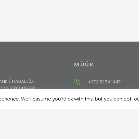
MÜÜK
NK / HABAEE2X
+372 5354 1447
00221011415531
rience. We'll assume you're ok with this, but you can opt-out
sales@velma.ee
EUHEE2X
10102027793000
ANK / EKRDEE22
204278608156304