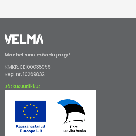
Mööbel sinu mõõdu järgi!
KMKR: EE100038956
Reg. nr. 10269832
Jätkusuutlikkus