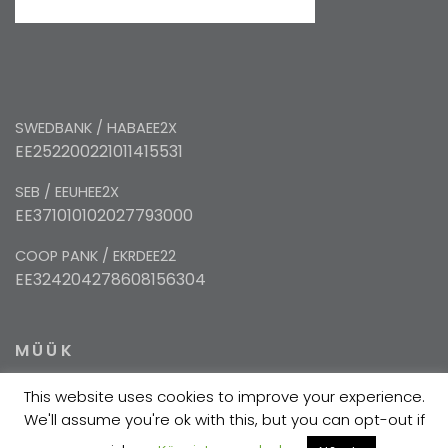
SWEDBANK / HABAEE2X
EE252200221011415531
SEB / EEUHEE2X
EE371010102027793000
COOP PANK / EKRDEE22
EE324204278608156304
MÜÜK
This website uses cookies to improve your experience.
+372 5354 1447
We'll assume you're ok with this, but you can opt-out if
sales@velma.ee