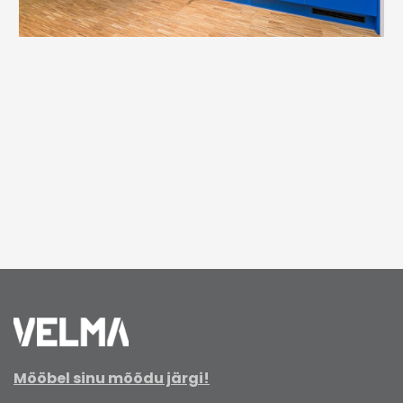
Mööbel sinu mõõdu järgi!