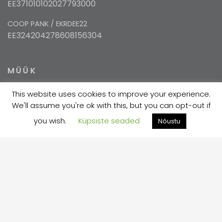
EE371010102027793000
COOP PANK / EKRDEE22
EE324204278608156304
MÜÜK
This website uses cookies to improve your experience.
+372 5354 1447
We'll assume you're ok with this, but you can opt-out if
sales@velma.ee
you wish.
Küpsiste seaded
Nõustu
TOOTMINE
+372 730 7733
velma@velma.ee
Estakaadi tn 4, Vahi alevik, Tartu vald, Tartu
maakond 60534