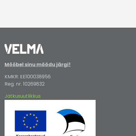
Mööbel sinu mõõdu järgi!
KMKR: EE100038956
Reg. nr. 10269832
Jätkusuutlikkus