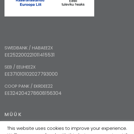
SWEDBANK / HABAEE2X
EE252200221011415531
SEB / EEUHEE2X
EE371010102027793000
COOP PANK / EKRDEE22
EE324204278608156304
MÜÜK
This website uses cookies to improve your experience.
+372 5354 1447