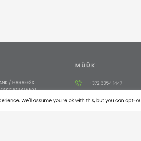
MÜÜK
NK / HABAEE2X
+372 5354 1447
00221011415531
rience. We'll assume you're ok with this, but you can opt-out
sales@velma.ee
EUHEE2X
10102027793000
ANK / EKRDEE22
204278608156304