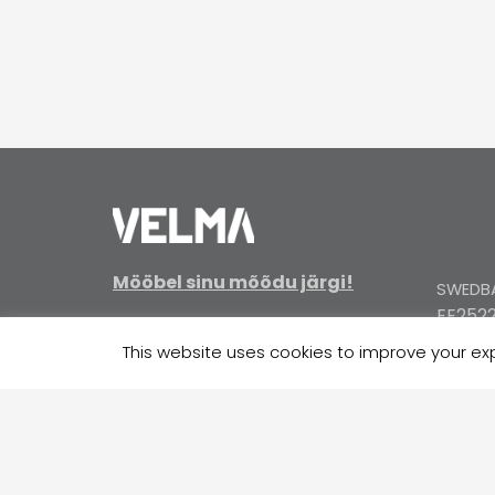
Mööbel sinu mõõdu järgi!
SWEDBA
EE2522
KMKR: EE100038956
Reg. nr. 10269832
This website uses cookies to improve your expe
SEB / E
EE3710
Jätkusuutlikkus
COOP P
EE324