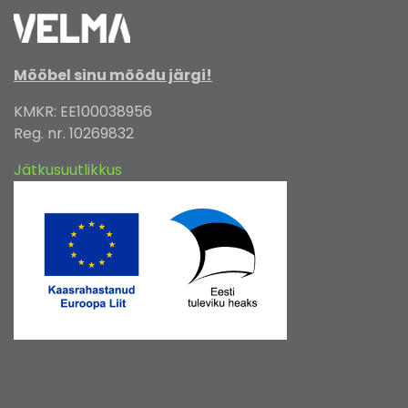
Mööbel sinu mõõdu järgi!
KMKR: EE100038956
Reg. nr. 10269832
Jätkusuutlikkus