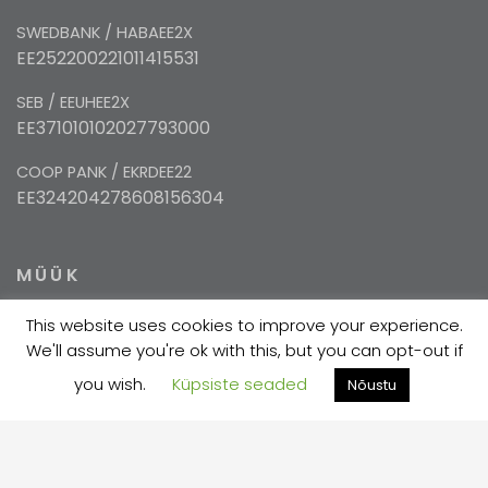
SWEDBANK / HABAEE2X
EE252200221011415531
SEB / EEUHEE2X
EE371010102027793000
COOP PANK / EKRDEE22
EE324204278608156304
MÜÜK
This website uses cookies to improve your experience.
+372 5354 1447
We'll assume you're ok with this, but you can opt-out if
sales@velma.ee
you wish.
Küpsiste seaded
Nõustu
TOOTMINE