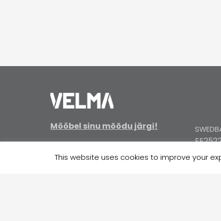
Mööbel sinu mõõdu järgi!
SWEDBA
EE2522
KMKR: EE100038956
Reg. nr. 10269832
This website uses cookies to improve your expe
SEB / E
EE3710
Jätkusuutlikkus
COOP P
EE324