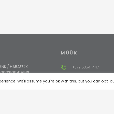
MÜÜK
NK / HABAEE2X
+372 5354 1447
00221011415531
rience. We'll assume you're ok with this, but you can opt-out
sales@velma.ee
EUHEE2X
10102027793000
ANK / EKRDEE22
204278608156304