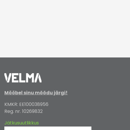
Mööbel sinu mõõdu järgi!
KMKR: EE100038956
Reg. nr. 10269832
Jätkusuutlikkus