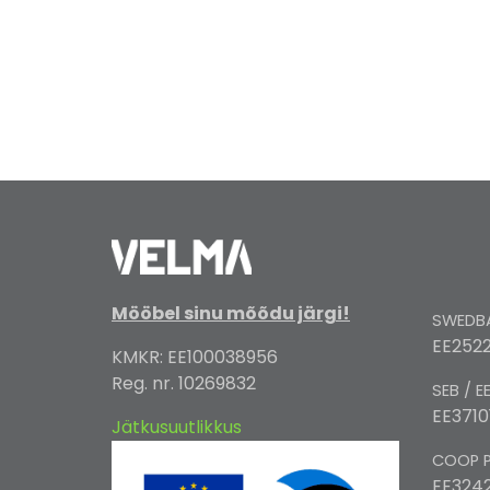
Mööbel sinu mõõdu järgi!
SWEDBA
EE2522
KMKR: EE100038956
Reg. nr. 10269832
SEB / E
EE3710
Jätkusuutlikkus
COOP P
EE324