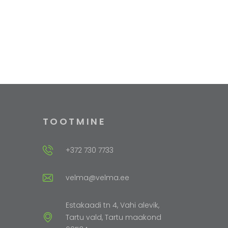
TOOTMINE
+372 730 7733
velma@velma.ee
Estakaadi tn 4, Vahi alevik,
Tartu vald, Tartu maakond