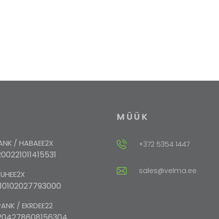
MÜÜK
NK / HABAEE2X
+372 5354 1447
00221011415531
sales@velma.ee
EUHEE2X
10102027793000
ANK / EKRDEE22
204278608156304